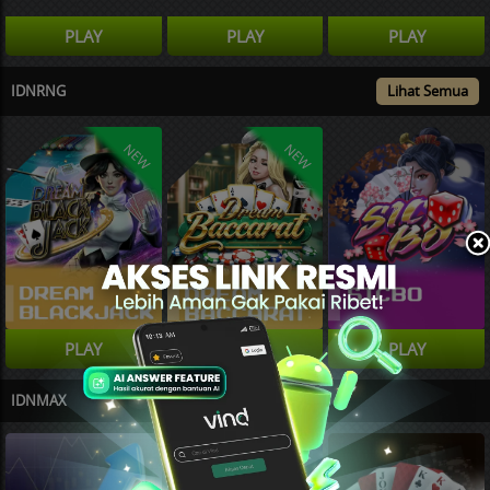
PLAY
PLAY
PLAY
IDNRNG
Lihat Semua
NEW
NEW
PLAY
PLAY
PLAY
IDNMAX