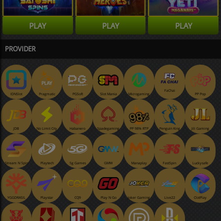
PLAY
PLAY
PLAY
PROVIDER
FaChai
IDNSlot
Pragmatic
PGSoft
Slot Mania
Microgaming
PP Pop
JDB
Habanero
Spadegaming
PP 98% RTP
Penguin King
Jili Gaming
No Limit City
Stream N Spin
Playtech
5g Games
GMW
Manaplay
FastSpin
Luckysafe
YGGDRASIL
Playstar
CQ9
Play N Go
Joker Gaming
Live22
ClotPlay