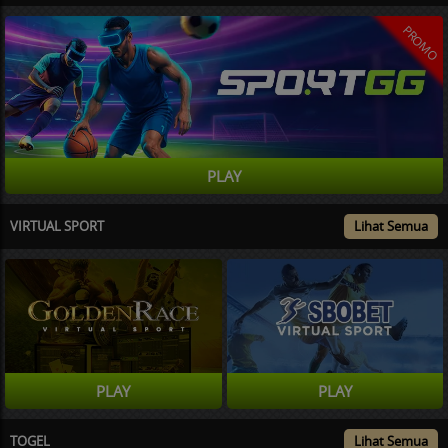
PROMO
PLAY
VIRTUAL SPORT
Lihat Semua
PLAY
PLAY
TOGEL
Lihat Semua