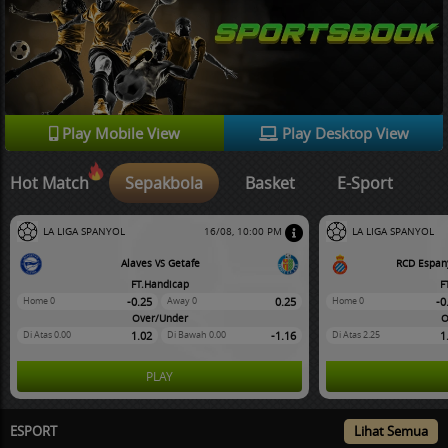
Play Mobile View
Play Desktop View
Hot Match
Sepakbola
Basket
E-Sport
LA LIGA SPANYOL
16/08, 10:00 PM
LA LIGA SPANYOL
Alaves
Getafe
RCD Espan
VS
FT.Handicap
F
-0.25
0.25
-0
Home 0
Away 0
Home 0
Over/Under
O
1.02
-1.16
1
Di Atas 0.00
Di Bawah 0.00
Di Atas 2.25
PLAY
ESPORT
Lihat Semua