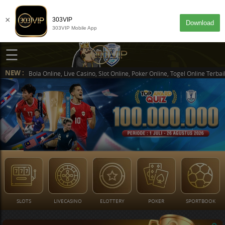
×
303VIP
Download
303VIP Mobile App
☰
NEW :
tus Bola Online, Live Casino, Slot Online, Poker Online, Togel Online Terb
DESKTOP
MASUK
SLOTS
LIVECASINO
ELOTTERY
POKER
SPORTBOOK