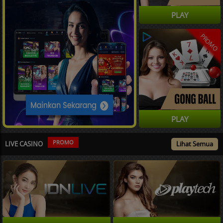
PLAY
PROMO
PLAY
PROMO
LIVE CASINO
Lihat Semua