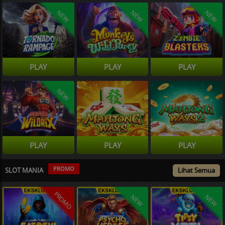
NEW
NEW
NEW
PLAY
PLAY
PLAY
NEW
PLAY
PLAY
PLAY
PROMO
SLOT MANIA
Lihat Semua
PROMO
NEW
NEW