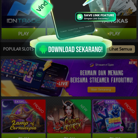
PLAY
PLAY
PLAY
POPULAR SLOTS
Lihat Semua
PROMO
PROMO
NEW