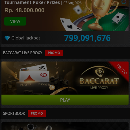
Tournament Poker Prizes|
07 Aug 2026
Rp. 48.000.000
VIEW
799,091,676
Global Jackpot
BACCARAT LIVE PROXY
PROMO
PROMO
PLAY
SPORTBOOK
PROMO