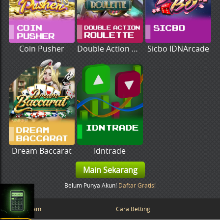
Coin Pusher
Double Action Roulette
Sicbo IDNArcade
Dream Baccarat
Idntrade
Main Sekarang
Belum Punya Akun!
Daftar Gratis!
Tentang kami
Cara Betting