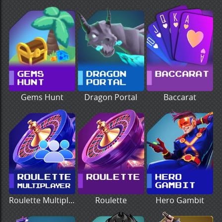
Gems Hunt
Dragon Portal
Baccarat
Roulette Multiplayer
Roulette
Hero Gambit