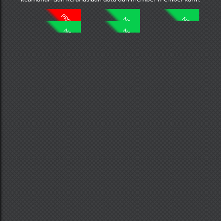
PROMO
NEW
NEW
NEW
NEW