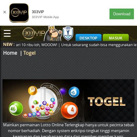
×
303VIP
Download
303VIP Mobile App
☰
DESKTOP
MASUK
NEW :
ini mulai dari 10 ribu loh, WOOOW! | Untuk sekarang sudah bisa menggunakan
Home
Togel
Mainkan permainan Lotto Online Terlengkap hanya untuk pecinta tebak
nomor berhadiah. Dengan system enkripsi tingkat tinggi menjamin
keamanan dan kerahasiaan data dari member-member kami.